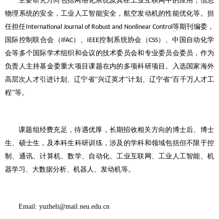
主要研究方向包括网络化系统及其在工业互联网中的应用，信息
物理系统的安全，工业人工智能安全，航空发动机的性能优化等。担
任
担任
等期刊编委
，
International Journal of Robust and Nonlinear Control
国际控制联合会（
）、
控制系统协会（
）、中国自动化学
IFAC
IEEE
CSS
会等多个国际学术组织和会议的技术委员会和专业委员会委员，作为
负责人主持基金委重大项目课题在内的多项科研项目。入选
国家海外
高层次人才引进计划
、
辽宁省
“兴辽英才”计划、辽宁省“百千万人才工
程”等。
课题组经费充足，待遇优厚，长期招收相关方向的博士后、博士
生、硕士生，及本科生科研训练，涉及的学科和领域包括但不限于控
制、通讯、计算机、数学、自动化、工业互联网、工业人工智能、机
器学习、大数据分析、机器人、发动机等。
Email: yuzheli@mail.neu.edu.cn