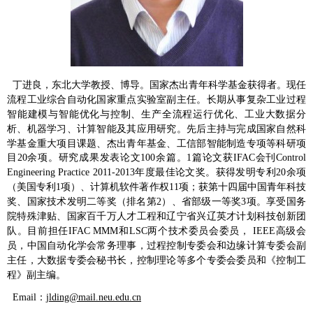
丁进良，东北大学教授、博导。国家杰出青年科学基金获得者。
现任
流程工业综合自动化国家重点实验室副主任
。长期从事复杂工业过程
智能建模与智能优化与控制、生产全流程运行优化、工业大数据分
析、机器学习、计算智能及其应用研究
。
先后
主持与完成国家自然科
学基金重大项目课题、杰出青年基金、工信部智能制造专项等
科研项
目
20
余项
。研究成果发表论文
1
00
余篇
。
1
篇论文获
IFAC
会刊
Control
Eng
ineering
Pract
ice
2011-2013
年度最佳论文奖。
获得发明专利
2
0
余项
（美国专利
1
项）、
计算机软件著作权
11
项
；获
第十四届
中国青年科技
奖、国家技术发明二等奖（排名第
2
）、省部级一等奖
3
项
。享受国务
院特殊津贴
、国家百千万人才工程和辽宁省兴辽英才计划科技创新团
队。目前担任
IFAC MMM
和
LSC
两个技术委员会委员，
IEEE
高级会
员，中国自动化学会常务理事，过程控制专委会和边缘计算专委会副
主任，大数据专委会秘书长，控制理论等多个专委会委员和《控制工
程》副主编。
Email
：
jlding@mail.neu.edu.cn