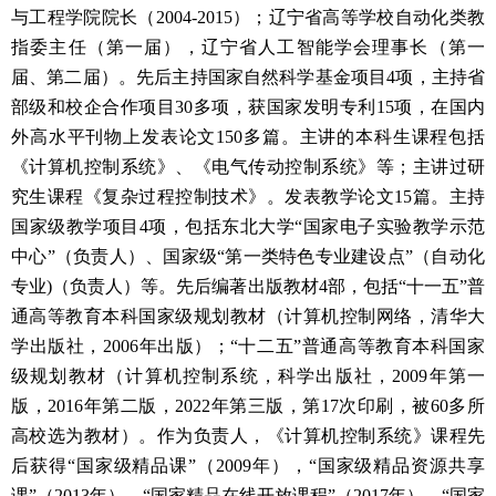
与工程学院院长（2004-2015）；辽宁省高等学校自动化类教
指委主任（第一届），辽宁省人工智能学会理事长（第一
届、第二届）。先后主持国家自然科学基金项目4项，主持省
部级和校企合作项目30多项，获国家发明专利15项，在国内
外高水平刊物上发表论文150多篇。
主讲的本科生课程包括
《计算机控制系统》、《电气传动控制系统》等；主讲过研
究生课程《复杂过程控制技术》。
发表教学论文
15篇。主持
国家级教学项目4项
，包括东北大学
“国家电子实验教学示范
中心”（负责人）、国家级“第一类特色专业建设点”（自动化
专业)（负责人）等。
先后编著
出版教材
4
部，
包括
“十一五”
普
通高等教育本科国家级规划教材（计算机控
制网络，清华大
学出版社，
2006年出版）；
“十二五”普通高等教育本科国家
级规划教材
（计算机控制系统，科学出版社，
2009年第一
版，2016年第二版，2022年第三版，第17次印刷，被60多所
高校选为教材）。
作为负责人，《计算机控制系统》课程
先
后获得
“国家级精品课”（2009年），“国家级精品资源共享
课”（2013年），“国家精品在线开放课程”（
2017
年），
“国家