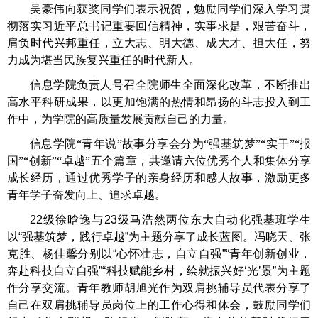
吴豪伟向获奖同学们表示祝贺，勉励同学们深入学习贯
彻落实习近平总书记重要回信精神，实事求是，艰苦奋斗，
肩负时代兴邦重任，立大志、明大德、成大才、担大任，努
力成为堪当民族复兴重任的时代新人。
信息学院负责人号召全院师生全面深化改革，不断推出
高水平科研成果，以更加饱满的热情和昂扬的斗志投入到工
作中，为学院的高质量发展贡献自己的力量。
信息学院
“青年说”故事分享会分为“强基筑梦”“实干”“报
国”“创新”“卓越”五个篇章，共邀请六位优秀个人和集体分享
成长经历，通过优秀学子的亲身经历和感人故事，激励更多
青年学子奋发向上、追求卓越。
22级徐晗逸与23级马浩然两位东大自动化强基班学生
以“强基筑梦，践行卓越”为主题分享了成长蓝图。冯晓天、张
克胜、杨佳馨分别以“心怀壮志，自立自强”“青年创新创业，
奔赴科技自立自强”“科技赋能乡村，绘就振兴好‘光’景”为主题
作分享交流。青年教师胡旭光作为双肩挑辅导员代表分享了
自己在双肩挑辅导员岗位上的工作心得和体会，鼓励同学们