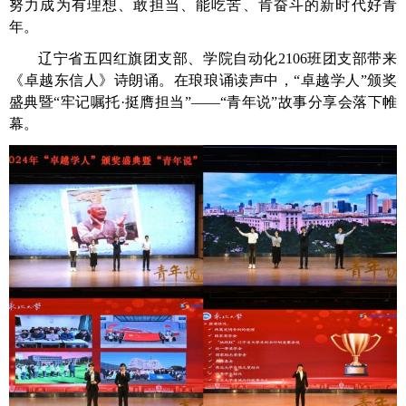
努力成为有理想、敢担当、能吃苦、肯奋斗的新时代好青
年。
辽宁省五四红旗团支部、学院自动化
2106班团支部带来
《卓越东信人》诗朗诵。在琅琅诵读声中，“卓越学人”颁奖
盛典暨“牢记嘱托·挺膺担当”——“青年说”故事分享会落下帷
幕。