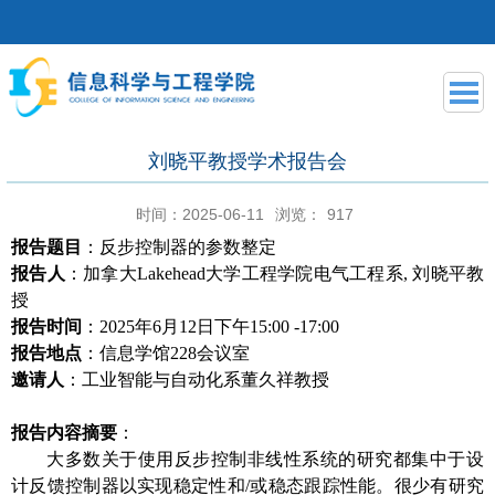
刘晓平教授学术报告会
时间：2025-06-11
浏览：
917
报告题目
：
反步控制器的参数整定
报告人
：
加拿大
Lakehead大学工程学院电气工程系, 刘晓平教
授
报告时间
：
2025年6月
12
日
下
午
15
:
0
0
-
17
:00
报告地点
：
信息学馆
228会议室
邀请人
：
工业
智能
与自动化
系
董久祥
教授
报告内容摘要
：
大多数关于使用反步控制非线性系统的研究都集中于设
计反馈控制器以实现稳定性和
/或稳态跟踪性能。很少有研究