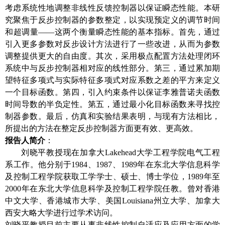
考虑系统性地调整非线性反馈控制器以保证瞬态性能。
本研
究聚焦于反步控制器的参数整定
，以实现预定义的调节时间
和超调量
——这两个衡量瞬态性能的基本指标。首先，
通过
引入更多参数
对反步设计方法进行了一些改进，从而为参数
调整提供更大的自由度。其次，采用极点配置方法处理闭环
系统中与
反
步控制器相对应的线性部分。第三，通过累加期
望特征多项式与实际特征多项式对应系数之差的平方来定义
一个目标函数。第四，引入约束条件以保证李雅普诺夫函数
时间导数的半负定性。第五，通过最小化目标函数来寻找控
制器参数。最后，仿真和实验结果表明，与现有方法相比，
所提出的方法在
整定
反步控制器方面更有效、更高效。
报告人简介
：
刘晓平教授现在加拿大
Lakehead大学工程学院电气工程
系工作。他分别于1984、1987、1989年在东北大学信息科学
及控制工程学院获取工学学士、硕士、博士学位，1989年至
2000年在东北大学信息科学及控制工程学院任教。曾对香港
中文大学、香港城市大学、美国Louisiana州立大学、加拿大
西安大略大学进行过学术访问。
刘晓平教授目前主要从事非线性控制自适应及应用方面的学